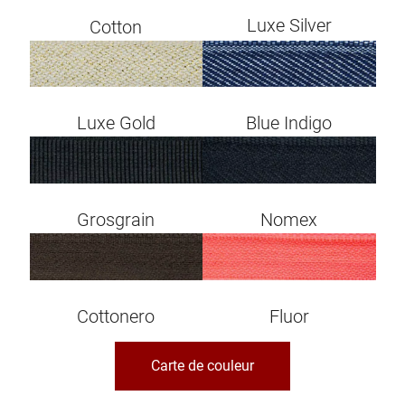
Luxe Silver
Cotton
Image
Image
Luxe Gold
Blue Indigo
Image
Image
Grosgrain
Nomex
Image
Image
Cottonero
Fluor
Carte de couleur