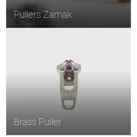
Pullers Zamak
Brass Puller