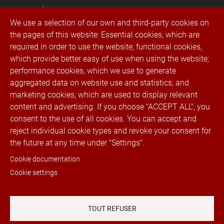
Jeans
We use a selection of our own and third-party cookies on
Sport
the pages of this website: Essential cookies, which are
required in order to use the website; functional cookies,
Vêtements de travail
which provide better easy of use when using the website;
performance cookies, which we use to generate
Fermetures éclair imperméable
aggregated data on website use and statistics; and
marketing cookies, which are used to display relevant
Sacs et sacs à main
content and advertising. If you choose "ACCEPT ALL", you
consent to the use of all cookies. You can accept and
reject individual cookie types and revoke your consent for
the future at any time under "Settings".
Aviso Legal
Política de cookies
Cookie documentation
Cookie settings
Política de privacidad
TOUT REFUSER
Canal de denuncias