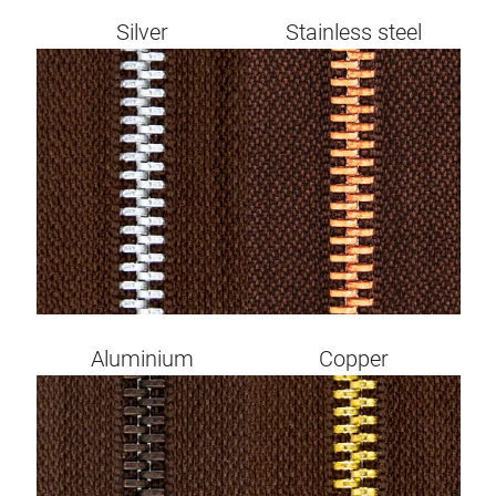
Silver
Stainless steel
Image
Image
Aluminium
Copper
Image
Image