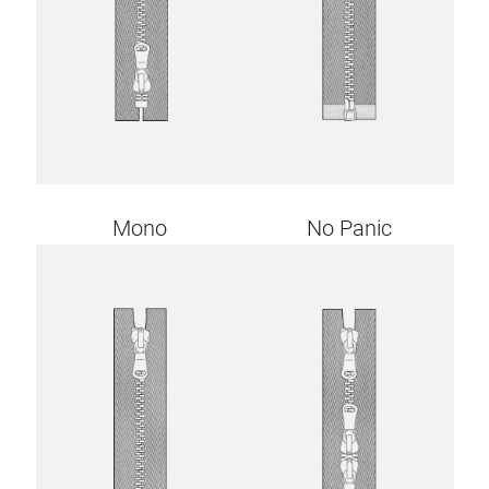
Mono
No Panic
Image
Image