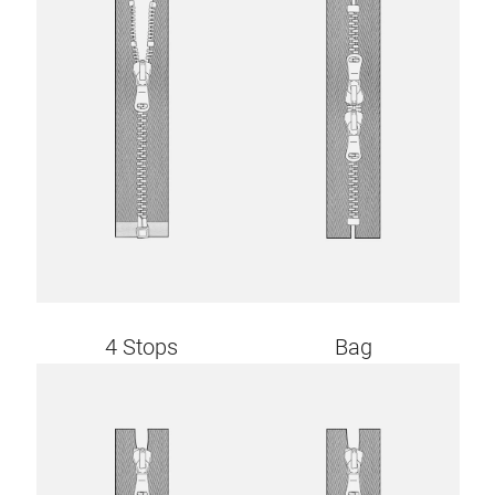
4 Stops
Bag
Image
Image