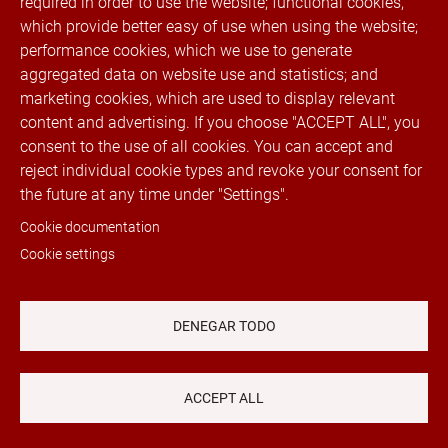
required in order to use the website; functional cookies,
which provide better easy of use when using the website;
Canal de denuncias
performance cookies, which we use to generate
aggregated data on website use and statistics; and
® 2022 Rubí Trimmings. Todos los derechos
marketing cookies, which are used to display relevant
reservados
content and advertising. If you choose "ACCEPT ALL", you
consent to the use of all cookies. You can accept and
reject individual cookie types and revoke your consent for
Telefono:
+34 936 023 100
Fax. +34 936 023
the future at any time under "Settings".
131 · E-mail:
info@cremallerasrubi.com
·
Indirizzo: Luxemburg, 11, 08191 Rubí
Cookie documentation
(Barcellona), Spagna · Servizio clienti: dalle
Cookie settings
9:00 alle 18:00 Lunedi al venerdì.
Redes sociales
DENEGAR TODO
ACCEPT ALL